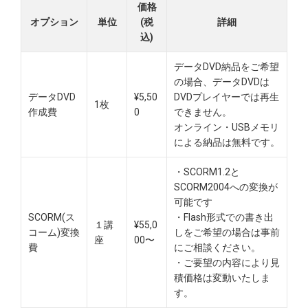
価格
オプション
単位
(税
詳細
込)
データDVD納品をご希望
の場合、データDVDは
データDVD
¥5,50
DVDプレイヤーでは再生
1枚
作成費
0
できません。
オンライン・USBメモリ
による納品は無料です。​
・SCORM1.2と
SCORM2004への変換が
可能です
SCORM(ス
・Flash形式での書き出
１講
¥55,0
コーム)変換
しをご希望の場合は事前
座
00〜
費
にご相談ください。
・ご要望の内容により見
積価格は変動いたしま
す。