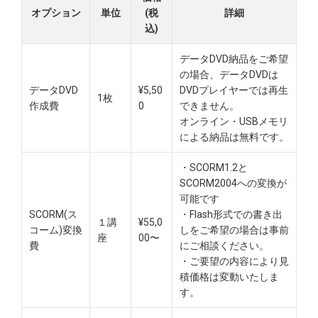
オプション
単位
(税
詳細
込)
データDVD納品をご希望
の場合、データDVDは
データDVD
¥5,50
DVDプレイヤーでは再生
1枚
作成費
0
できません。
オンライン・USBメモリ
による納品は無料です。​
・SCORM1.2と
SCORM2004への変換が
可能です
SCORM(ス
・Flash形式での書き出
１講
¥55,0
コーム)変換
しをご希望の場合は事前
座
00〜
費
にご相談ください。
・ご要望の内容により見
積価格は変動いたしま
す。