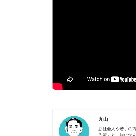
丸山
新社会人や若手の
先輩」と一緒に学