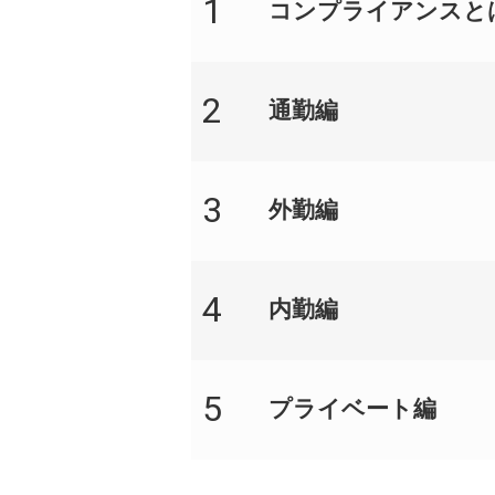
1
コンプライアンスと
2
通勤編
3
外勤編
4
内勤編
5
プライベート編