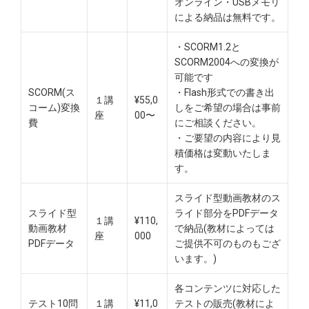
オンライン・USBメモリ
による納品は無料です。​
・SCORM1.2と
SCORM2004への変換が
可能です
SCORM(ス
・Flash形式での書き出
１講
¥55,0
コーム)変換
しをご希望の場合は事前
座
00〜
費
にご相談ください。
・ご要望の内容により見
積価格は変動いたしま
す。
スライド型動画教材のス
スライド型
ライド部分をPDFデータ
１講
¥110,
動画教材
で納品(教材によっては
座
000
PDFデータ
ご提供不可のものもござ
います。)
各コンテンツに対応した
テスト10問
１講
¥11,0
テストの販売(教材によ