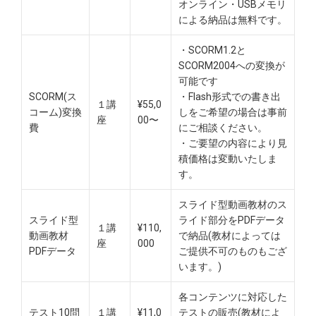
オンライン・USBメモリ
による納品は無料です。​
・SCORM1.2と
SCORM2004への変換が
可能です
SCORM(ス
・Flash形式での書き出
１講
¥55,0
コーム)変換
しをご希望の場合は事前
座
00〜
費
にご相談ください。
・ご要望の内容により見
積価格は変動いたしま
す。
スライド型動画教材のス
スライド型
ライド部分をPDFデータ
１講
¥110,
動画教材
で納品(教材によっては
座
000
PDFデータ
ご提供不可のものもござ
います。)
各コンテンツに対応した
テスト10問
１講
¥11,0
テストの販売(教材によ