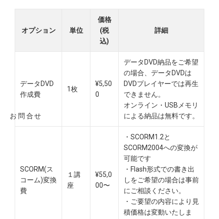
価格
オプション
単位
(税
詳細
込)
データDVD納品をご希望
の場合、データDVDは
データDVD
¥5,50
DVDプレイヤーでは再生
1枚
作成費
0
できません。
オンライン・USBメモリ
お問合せ
による納品は無料です。​
・SCORM1.2と
SCORM2004への変換が
可能です
SCORM(ス
・Flash形式での書き出
１講
¥55,0
コーム)変換
しをご希望の場合は事前
座
00〜
費
にご相談ください。
・ご要望の内容により見
積価格は変動いたしま