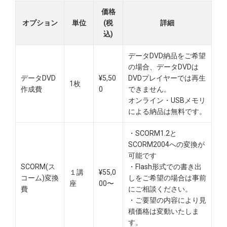
価格
オプション
単位
(税
詳細
込)
データDVD納品をご希望
の場合、データDVDは
データDVD
¥5,50
DVDプレイヤーでは再生
1枚
作成費
0
できません。
オンライン・USBメモリ
による納品は無料です。​
・SCORM1.2と
SCORM2004への変換が
可能です
SCORM(ス
・Flash形式での書き出
１講
¥55,0
コーム)変換
しをご希望の場合は事前
座
00〜
費
にご相談ください。
・ご要望の内容により見
積価格は変動いたしま
す。