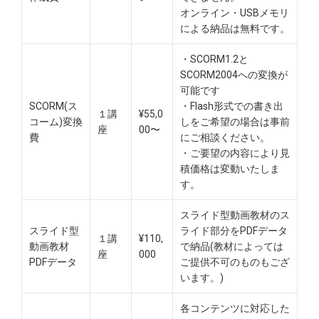
オンライン・USBメモリ
による納品は無料です。​
・SCORM1.2と
SCORM2004への変換が
可能です
SCORM(ス
・Flash形式での書き出
１講
¥55,0
コーム)変換
しをご希望の場合は事前
座
00〜
費
にご相談ください。
・ご要望の内容により見
積価格は変動いたしま
す。
スライド型動画教材のス
スライド型
ライド部分をPDFデータ
１講
¥110,
動画教材
で納品(教材によっては
座
000
PDFデータ
ご提供不可のものもござ
います。)
各コンテンツに対応した