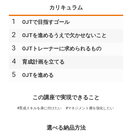
カリキュラム
1
OJTで目指すゴール
2
OJTを進めるうえで欠かせないこと
3
OJTトレーナーに求められるもの
4
育成計画を立てる
5
OJTを進める
この講座で実現できること
#育成スキルを身に付けたい
#マネジメント層を強化したい
選べる納品方法