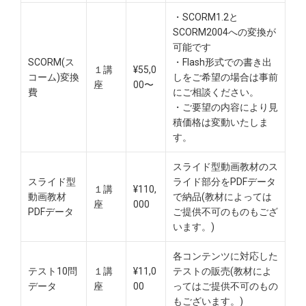
・SCORM1.2と
SCORM2004への変換が
可能です
SCORM(ス
・Flash形式での書き出
１講
¥55,0
コーム)変換
しをご希望の場合は事前
座
00〜
費
にご相談ください。
・ご要望の内容により見
積価格は変動いたしま
す。
スライド型動画教材のス
スライド型
ライド部分をPDFデータ
１講
¥110,
動画教材
で納品(教材によっては
座
000
PDFデータ
ご提供不可のものもござ
います。)
各コンテンツに対応した
テスト10問
１講
¥11,0
テストの販売(教材によ
データ
座
00
ってはご提供不可のもの
もございます。)