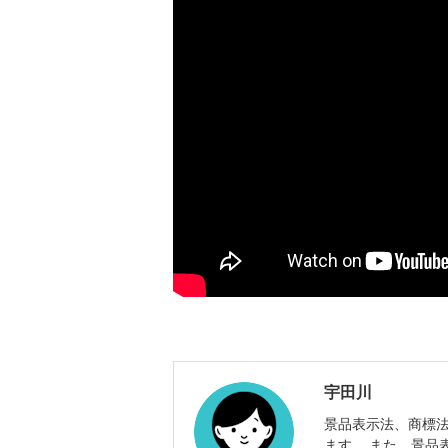
宇田川
景品表示法、商標
ます。 また、景品