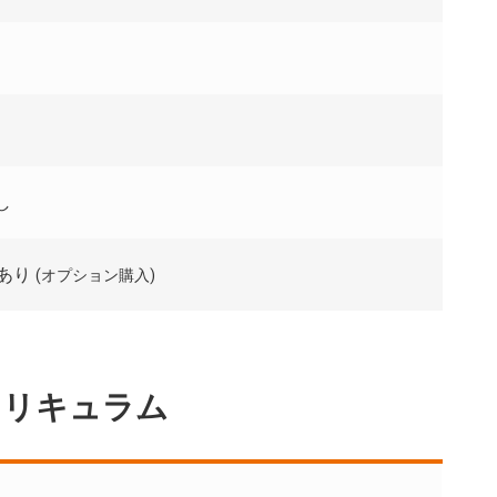
し
トあり
(オプション購入)
カリキュラム