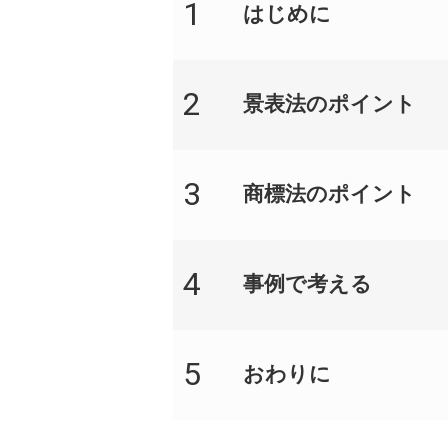
1
はじめに​
2
景表法のポイント
3
商標法のポイント
4
事例で考える​
5
おわりに