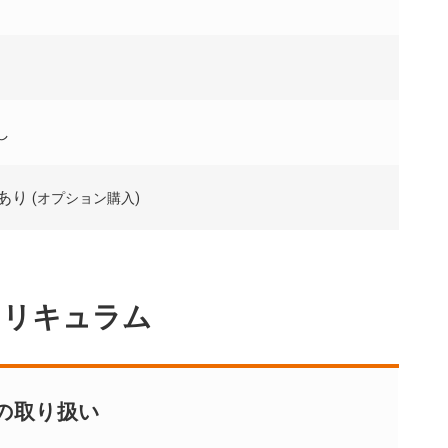
し
トあり
(オプション購入)
カリキュラム
取り扱い​