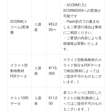
・SCORM1.2と
SCORM2004への変換が
可能です
SCORM(ス
・Flash形式での書き出
１講
¥55,0
コーム)変換
しをご希望の場合は事前
座
00〜
費
にご相談ください。
・ご要望の内容により見
積価格は変動いたしま
す。
スライド型動画教材のス
スライド型
ライド部分をPDFデータ
１講
¥110,
動画教材
で納品(教材によっては
座
000
PDFデータ
ご提供不可のものもござ
います。)
各コンテンツに対応した
テスト10問
１講
¥11,0
テストの販売(教材によ
データ
座
00
ってはご提供不可のもの
もございます。)