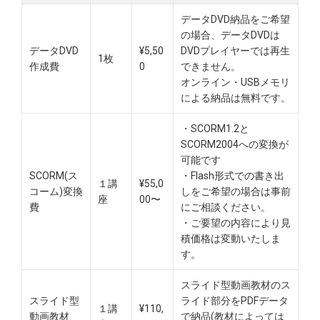
データDVD納品をご希望
の場合、データDVDは
データDVD
¥5,50
DVDプレイヤーでは再生
1枚
作成費
0
できません。
オンライン・USBメモリ
による納品は無料です。​
・SCORM1.2と
SCORM2004への変換が
可能です
SCORM(ス
・Flash形式での書き出
１講
¥55,0
コーム)変換
しをご希望の場合は事前
座
00〜
費
にご相談ください。
・ご要望の内容により見
積価格は変動いたしま
す。
スライド型動画教材のス
スライド型
ライド部分をPDFデータ
１講
¥110,
動画教材
で納品(教材によっては